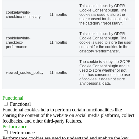
This cookie is set by GDPR
Cookie Consent plugin. The
cookielawinfo-
11 months
cookies is used to store the
checkbox-necessary
user consent for the cookies in
the category "Necessary".
This cookie is set by GDPR
cookielawinfo-
Cookie Consent plugin. The
checkbox-
11 months
cookie is used to store the user
performance
consent for the cookies in the
category "Performance".
The cookie is set by the GDPR
Cookie Consent plugin and is
used to store whether or not
viewed_cookie_policy
11 months
user has consented to the use
of cookies. It does not store
any personal data.
Functional
Functional
Functional cookies help to perform certain functionalities like
sharing the content of the website on social media platforms, collect
feedbacks, and other third-party features.
Performance
Performance
Performance cookies are used to understand and analyze the key