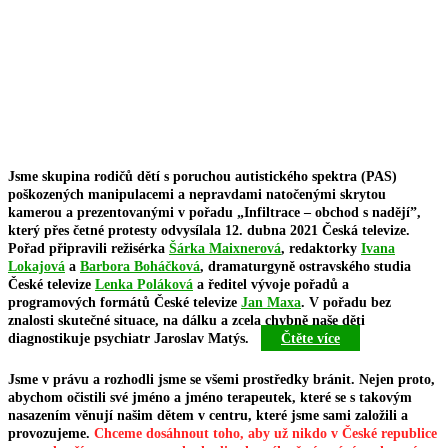
Přeskočit
na
Infiltrace
obsah
Jsme skupina rodičů dětí s poruchou autistického spektra (PAS)
poškozených manipulacemi a nepravdami natočenými skrytou
kamerou a prezentovanými v pořadu „Infiltrace – obchod s nadějí”,
který přes četné protesty odvysílala 12. dubna 2021 Česká televize.
Pořad připravili režisérka
Šárka Maixnerová
, redaktorky
Ivana
Lokajová
a
Barbora Boháčková
, dramaturgyně ostravského studia
České televize
Lenka Poláková
a ředitel vývoje pořadů a
programových formátů České televize
Jan Maxa
. V pořadu bez
znalosti skutečné situace, na dálku a zcela chybně naše děti
diagnostikuje psychiatr Jaroslav Matýs.
Čtěte více
Jsme v právu a rozhodli jsme se všemi prostředky bránit. Nejen proto,
abychom očistili své jméno a jméno terapeutek, které se s takovým
nasazením věnují našim dětem v centru, které jsme sami založili a
provozujeme.
Chceme dosáhnout toho, aby už nikdo v České republice