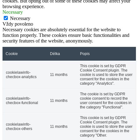
cookies. But opting out of some of these cookies may affect your
browsing experience.
Necessary
Necessary
Vždy povoleno
Necessary cookies are absolutely essential for the website to
function properly. These cookies ensure basic functionalities and
security features of the website, anonymously.
Cookie
Délka
Popis
This cookie is set by GDPR
Cookie Consent plugin. The
cookielawinfo-
11 months
cookie is used to store the user
checbox-analytics
consent for the cookies in the
category "Analytics".
The cookie is set by GDPR
cookielawinfo-
cookie consent to record the
11 months
checbox-functional
user consent for the cookies in
the category "Functional".
This cookie is set by GDPR
Cookie Consent plugin. The
cookielawinfo-
11 months
cookie is used to store the user
checbox-others
consent for the cookies in the
category "Other.