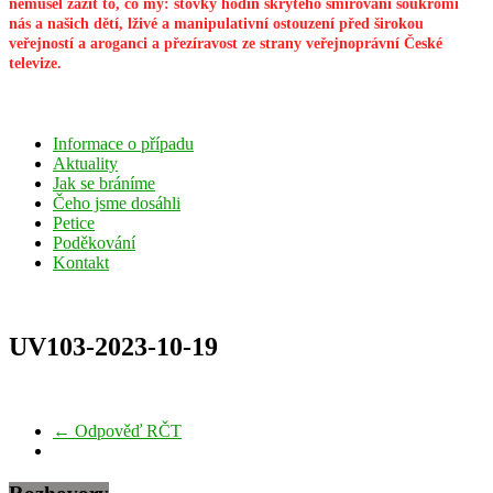
nemusel zažít to, co my: stovky hodin skrytého šmírování soukromí
nás a našich dětí, lživé a manipulativní ostouzení před širokou
veřejností a aroganci a přezíravost ze strany veřejnoprávní České
televize.
Informace o případu
Aktuality
Jak se bráníme
Čeho jsme dosáhli
Petice
Poděkování
Kontakt
UV103-2023-10-19
←
Odpověď RČT